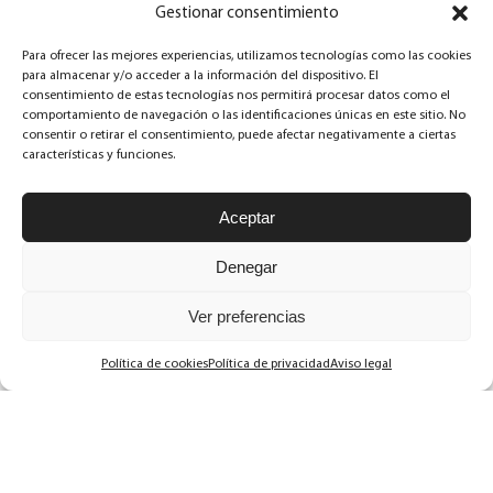
Gestionar consentimiento
Dolor de coxis: ¿cómo puede ayudar la
Para ofrecer las mejores experiencias, utilizamos tecnologías como las cookies
osteopatía?
para almacenar y/o acceder a la información del dispositivo. El
consentimiento de estas tecnologías nos permitirá procesar datos como el
comportamiento de navegación o las identificaciones únicas en este sitio. No
06.02.2022
consentir o retirar el consentimiento, puede afectar negativamente a ciertas
características y funciones.
Útero en retroversión: ¿altera la
fertilidad?
Aceptar
Denegar
07.02.2021
Ver preferencias
La realidad del postparto
Política de cookies
Política de privacidad
Aviso legal