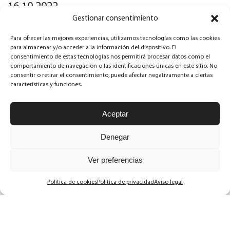
16.10.2022
Gestionar consentimiento
Dolor de coxis: ¿cómo puede ayudar la
Para ofrecer las mejores experiencias, utilizamos tecnologías como las cookies
osteopatía?
para almacenar y/o acceder a la información del dispositivo. El
consentimiento de estas tecnologías nos permitirá procesar datos como el
comportamiento de navegación o las identificaciones únicas en este sitio. No
07.02.2021
consentir o retirar el consentimiento, puede afectar negativamente a ciertas
características y funciones.
La realidad del postparto
Aceptar
21.10.2020
Denegar
Cesárea: ¿qué puedo hacer con mi
Ver preferencias
cicatriz?
Política de cookies
Política de privacidad
Aviso legal