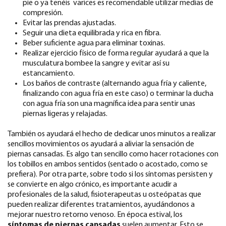
pie o ya tenéis varices es recomendable utilizar medias de
compresión.
Evitar las prendas ajustadas.
Seguir una dieta equilibrada y rica en fibra.
Beber suficiente agua para eliminar toxinas.
Realizar ejercicio físico de forma regular ayudará a que la
musculatura bombee la sangre y evitar así su
estancamiento.
Los baños de contraste (alternando agua fría y caliente,
finalizando con agua fría en este caso) o terminar la ducha
con agua fría son una magnífica idea para sentir unas
piernas ligeras y relajadas.
También os ayudará el hecho de dedicar unos minutos a realizar
sencillos movimientos os ayudará a aliviar la sensación de
piernas cansadas. Es algo tan sencillo como hacer rotaciones con
los tobillos en ambos sentidos (sentado o acostado, como se
prefiera). Por otra parte, sobre todo si los síntomas persisten y
se convierte en algo crónico, es importante acudir a
profesionales de la salud, fisioterapeutas u osteópatas que
pueden realizar diferentes tratamientos, ayudándonos a
mejorar nuestro retorno venoso. En época estival, los
síntomas de piernas cansadas
suelen aumentar. Esto se