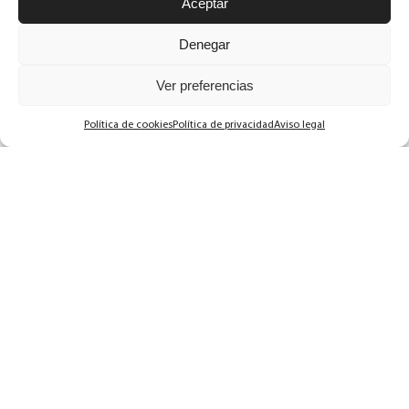
fertilidad?
Aceptar
Denegar
07.02.2021
Ver preferencias
La realidad del postparto
Política de cookies
Política de privacidad
Aviso legal