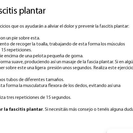
scitis plantar
ios que os ayudarán a aliviar el dolor y prevenir la fascitis plantar:
pon un pie sobre esta.
tento de recoger la toalla, trabajando de esta forma los músculos
e 15 repeticiones.
pie encima de una pelota pequeña de goma.
forma suave, produciendo así un masaje de la fascia plantar. Si en alg
obre este una ligera presión unos segundos. Realiza este ejercici
emos tubos de diferentes tamaños.
ta forma la musculatura flexora de los dedos, evitando así una
iza tres repeticiones de 15 segundos.
ar la fascitis plantar
. Si necesitáis más consejo o tenéis alguna dud