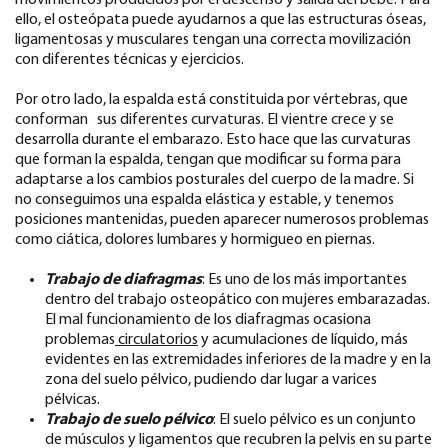
movimientos producidos por el descenso y salida del bebé. Para
ello, el osteópata puede ayudarnos a que las estructuras óseas,
ligamentosas y musculares tengan una correcta movilización
con diferentes técnicas y ejercicios.
Por otro lado, la espalda está constituida por vértebras, que
conforman sus diferentes curvaturas. El vientre crece y se
desarrolla durante el embarazo. Esto hace que las curvaturas
que forman la espalda, tengan que modificar su forma para
adaptarse a los cambios posturales del cuerpo de la madre. Si
no conseguimos una espalda elástica y estable, y tenemos
posiciones mantenidas, pueden aparecer numerosos problemas
como ciática, dolores lumbares y hormigueo en piernas.
Trabajo de diafragmas
: Es uno de los más importantes
dentro del trabajo osteopático con mujeres embarazadas.
El mal funcionamiento de los diafragmas ocasiona
problemas
circulatorios
y acumulaciones de líquido, más
evidentes en las extremidades inferiores de la madre y en la
zona del suelo pélvico, pudiendo dar lugar a varices
pélvicas.
Trabajo de suelo pélvico
: El suelo pélvico es un conjunto
de músculos y ligamentos que recubren la pelvis en su parte